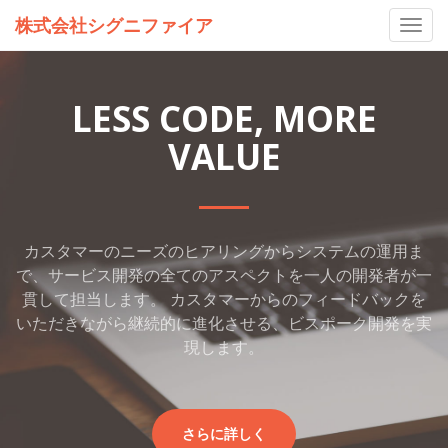
株式会社シグニファイア
Toggl
navig
LESS CODE, MORE
VALUE
カスタマーのニーズのヒアリングからシステムの運用ま
で、サービス開発の全てのアスペクトを一人の開発者が一
貫して担当します。 カスタマーからのフィードバックを
いただきながら継続的に進化させる、ビスポーク開発を実
現します。
さらに詳しく